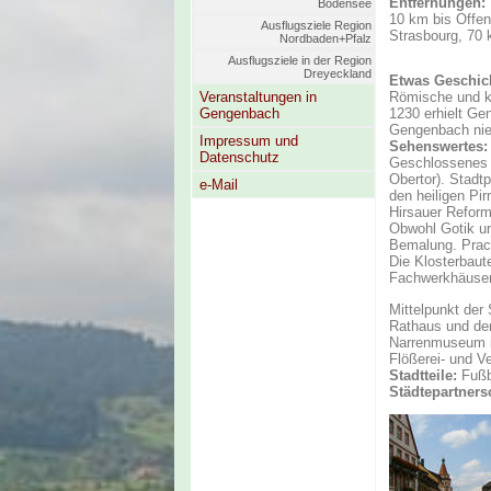
Entfernungen:
Bodensee
10 km bis Offen
Ausflugsziele Region
Strasbourg, 70 
Nordbaden+Pfalz
Ausflugsziele in der Region
Dreyeckland
Etwas Geschic
Veranstaltungen in
Römische und ke
Gengenbach
1230 erhielt Ge
Gengenbach nie
Impressum und
Sehenswertes:
Datenschutz
Geschlossenes m
Obertor). Stadtp
e-Mail
den heiligen Pir
Hirsauer Reform 
Obwohl Gotik un
Bemalung. Prach
Die Klosterbaut
Fachwerkhäuser 
Mittelpunkt der 
Rathaus und de
Narrenmuseum i
Flößerei- und 
Stadtteile:
Fußb
Städtepartnersc