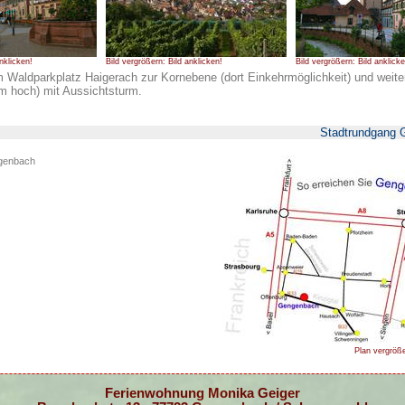
nklicken!
Bild vergrößern: Bild anklicken!
Bild vergrößern: Bild anklicke
Waldparkplatz Haigerach zur Kornebene (dort Einkehrmöglichkeit) und weit
m hoch) mit Aussichtsturm.
Stadtrundgang 
ngenbach
Plan vergröße
Ferienwohnung Monika Geiger