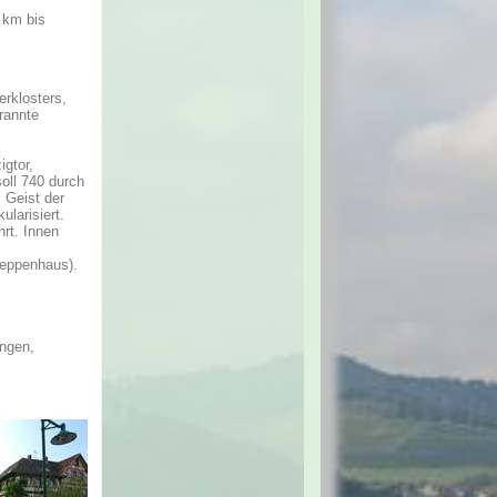
 km bis
rklosters,
rannte
igtor,
soll 740 durch
m Geist der
ularisiert.
rt. Innen
reppenhaus).
ngen,