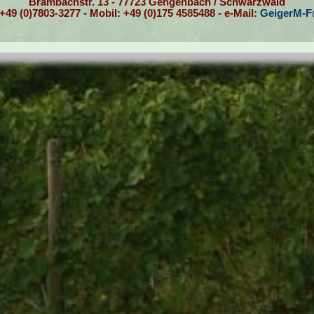
Brambachstr. 13 - 77723 Gengenbach / Schwarzwald
+49 (0)7803-3277 - Mobil: +49 (0)
175 4585488 - e-Mail:
GeigerM-