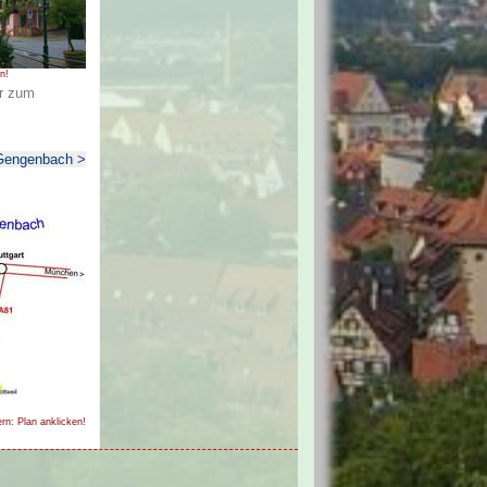
n!
er zum
Gengenbach >
rn: Plan anklicken!