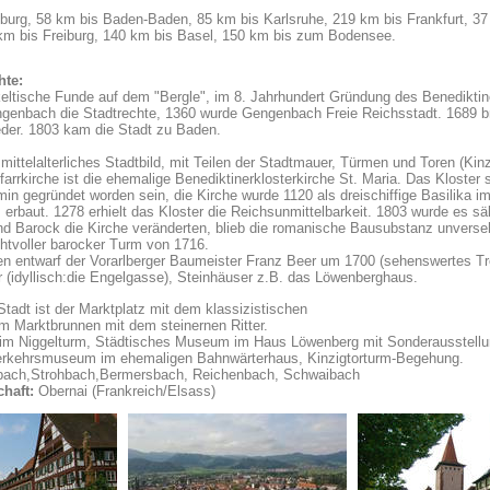
burg, 58 km bis Baden-Baden, 85 km bis Karlsruhe, 219 km bis Frankfurt, 37
km bis Freiburg, 140 km bis Basel, 150 km bis zum Bodensee.
hte:
ltische Funde auf dem "Bergle", im 8. Jahrhundert Gründung des Benediktine
ngenbach die Stadtrechte, 1360 wurde Gengenbach Freie Reichsstadt. 1689 b
der. 1803 kam die Stadt zu Baden.
ittelalterliches Stadtbild, mit Teilen der Stadtmauer, Türmen und Toren (Kinz
farrkirche ist die ehemalige Benediktinerklosterkirche St. Maria. Das Kloster 
min gegründet worden sein, die Kirche wurde 1120 als dreischiffige Basilika i
erbaut. 1278 erhielt das Kloster die Reichsunmittelbarkeit. 1803 wurde es säk
d Barock die Kirche veränderten, blieb die romanische Bausubstanz unverseh
tvoller barocker Turm von 1716.
en entwarf der Vorarlberger Baumeister Franz Beer um 1700 (sehenswertes T
(idyllisch:die Engelgasse), Steinhäuser z.B. das Löwenberghaus.
Stadt ist der Marktplatz mit dem klassizistischen
m Marktbrunnen mit dem steinernen Ritter.
m Niggelturm, Städtisches Museum im Haus Löwenberg mit Sonderausstellu
Verkehrsmuseum im ehemaligen Bahnwärterhaus, Kinzigtorturm-Begehung.
ach,Strohbach,Bermersbach, Reichenbach, Schwaibach
haft:
Obernai (Frankreich/Elsass)