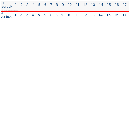
<
1
2
3
4
5
6
7
8
zurück
© www.badenpage.de
<
1
2
3
4
5
6
7
8
zurück