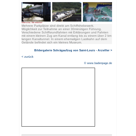
Rhein-Marne-Kanal, gibt es ei
Sehenswürdigkeit: den Schrägau
Saverne aus führt eine schmal
vorbei an Lutzelbourg mit sein
rechterhand das Schiffshebewe
Dieser "Fahrstuhl für Schiffe" e
17 Schleusen, wofür die Lastk
einen Tag benötigten. Heute wi
Höhenunterschied von 44,55 M
Minuten
überwunden.
Ein mit Wasser gefüllter Trog (
Schiffe auf und wird auf einer
oben bzw. nach unten gezogen.
Gegengewichten im Gleichgewi
Elektromotoren bewegt. Da die 
verdrängen, wie sie wiegen, be
(fast: der Trog steht beim unt
oberen Einlass etwas tiefer wie