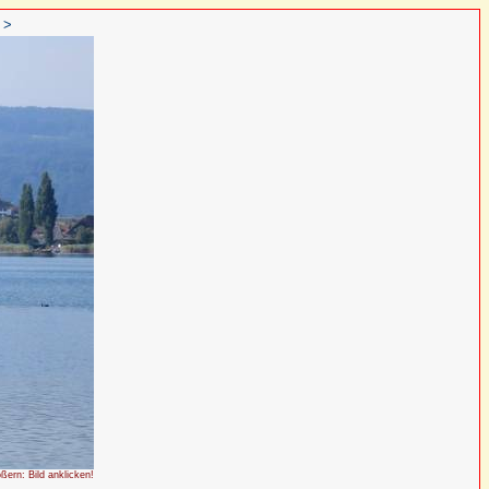
 >
ößern: Bild anklicken!