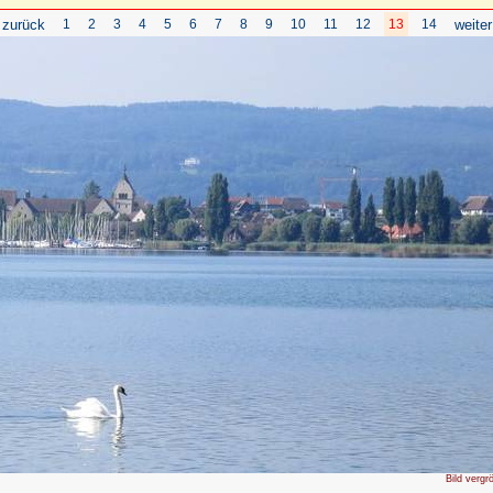
 zurück
1
2
3
4
5
6
7
8
9
10
11
12
13
14
weiter
Bild vergr