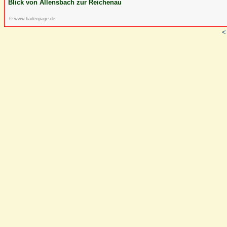
Blick von Allensbach zur Reichenau
© www.badenpage.de
<